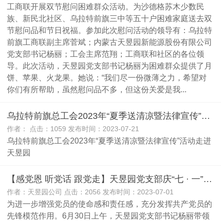
工商联开展双节慰问困难群众活动。为沙德格苏木少数民
族、新民北社区、乌拉特前旗三中等五十户困难家庭送去双
节慰问品和节日祝福。参加此次慰问活动的领导有：乌拉特
前旗工商联副主席菅斌；内蒙古天昱园新能源股份有限公司
党支部书记杨丽；工会主席范翔；工商联和社区的各位领
导。此次活动，天昱园党支部书记杨丽为困难群众提供了月
饼、苹果、火龙果。她说：“我们尽一份微薄之力，希望对
你们有所帮助，虽然慰问品不多，但这份关爱是我...
乌拉特前旗总工会2023年“夏季送清凉暨法律宣传”活动走进天昱园
作者： 点击：1059 发布时间：2023-07-21
乌拉特前旗总工会2023年“夏季送清凉暨法律宣传”活动走进
天昱园
【感党恩 听党话 跟党走】天昱园党支部庆“七 · 一”活动
作者：天昱园公司 点击：2056 发布时间：2023-07-01
为进一步增强党员的使命感和责任感，充分发挥共产党员的
先锋模范作用。6月30日上午，天昱园党支部书记杨丽带领