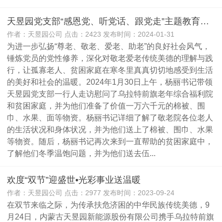
天昱园党支部“感恩党、听党话、跟党走”主题教育活动 “爱心播撒敬老院，真情温暖夕阳红”慰问活动
作者：天昱园公司 点击：2423 发布时间：2024-01-31
为进一步弘扬“尊老、敬老、爱老、助老”的良好社会风气，
锤炼党员的党性修养，深化对敬老爱老传统美德的理解与践
行，让孤寡老人、贫困家庭在寒冬里真真切切地感受到生活
的美好和社会的温暖。2024年1月30日上午，杨丽书记带领
天昱园党支部一行人走访慰问了乌拉特前旗老年综合福利院
和贫困家庭，并为他们准备了价值一万六千元的棉被、围
巾、水果、面等物资。杨丽书记详细了解了敬老院各位老人
的生活状况和身体状况，并为他们送上了棉被、围巾、水果
等物资。随后，杨丽书记再次来到一直帮助的贫困家庭中，
了解他们冬季温饱问题，并为他们送去伍...
欢度“双节”迎盛世•光彩事业送温暖
作者：天昱园公司 点击：2977 发布时间：2023-09-24
在双节来临之际，为传承扶危济困的中华民族传统美德，9
月24日，内蒙古天昱园新能源股份有限公司携手乌拉特前旗