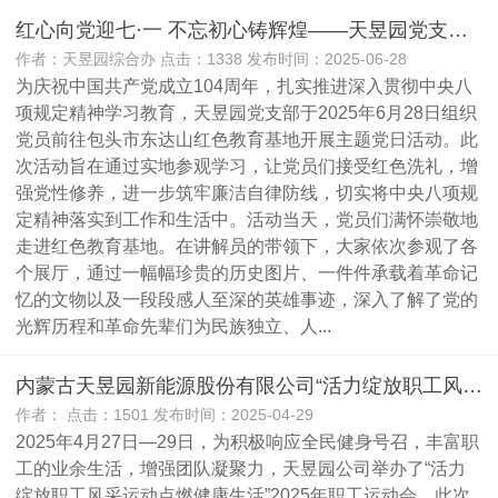
红心向党迎七·一 不忘初心铸辉煌——天昱园党支部2025年庆“七·一”主题党日活动
作者：天昱园综合办 点击：1338 发布时间：2025-06-28
为庆祝中国共产党成立104周年，扎实推进深入贯彻中央八
项规定精神学习教育，天昱园党支部于2025年6月28日组织
党员前往包头市东达山红色教育基地开展主题党日活动。此
次活动旨在通过实地参观学习，让党员们接受红色洗礼，增
强党性修养，进一步筑牢廉洁自律防线，切实将中央八项规
定精神落实到工作和生活中。活动当天，党员们满怀崇敬地
走进红色教育基地。在讲解员的带领下，大家依次参观了各
个展厅，通过一幅幅珍贵的历史图片、一件件承载着革命记
忆的文物以及一段段感人至深的英雄事迹，深入了解了党的
光辉历程和革命先辈们为民族独立、人...
内蒙古天昱园新能源股份有限公司“活力绽放职工风采 运动点燃健康生活”2025年职工运动会
作者： 点击：1501 发布时间：2025-04-29
2025年4月27日—29日，为积极响应全民健身号召，丰富职
工的业余生活，增强团队凝聚力，天昱园公司举办了“活力
绽放职工风采运动点燃健康生活”2025年职工运动会。此次