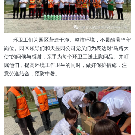
环卫工们为园区营造干净、整洁环境，不畏酷暑坚守
岗位。园区领导们和天昱园公司党员们为表达对“马路大
使”的问候与感谢，亲手为每个环卫工送上慰问品。并叮
嘱他们，提高环境工作卫生的同时，做好保护措施，注
意劳逸结合，预防中暑。