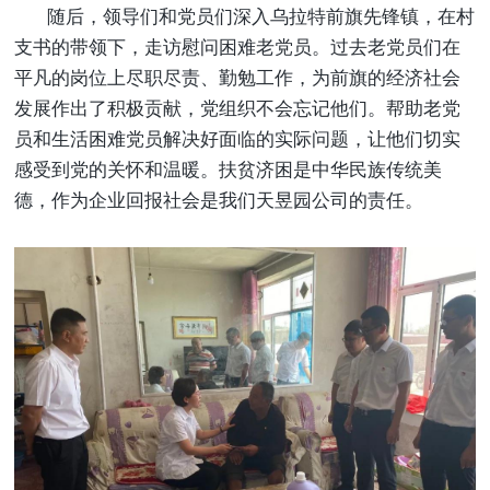
随后，领导们和党员们深入乌拉特前旗先锋镇，在村
支书的带领下，走访慰问困难老党员。过去老党员们在
平凡的岗位上尽职尽责、勤勉工作，为前旗的经济社会
发展作出了积极贡献，党组织不会忘记他们。帮助老党
员和生活困难党员解决好面临的实际问题，让他们切实
感受到党的关怀和温暖。扶贫济困是中华民族传统美
德，作为企业回报社会是我们天昱园公司的责任。