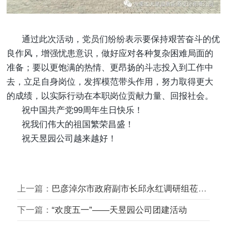
通过此次活动，党员们纷纷表示要保持艰苦奋斗的优
良作风，增强忧患意识，做好应对各种复杂困难局面的
准备；要以更饱满的热情、更昂扬的斗志投入到工作中
去，立足自身岗位，发挥模范带头作用，努力取得更大
的成绩，以实际行动在本职岗位贡献力量、回报社会。
祝中国共产党99周年生日快乐！
祝我们伟大的祖国繁荣昌盛！
祝天昱园公司越来越好！
上一篇：
巴彦淖尔市政府副市长邱永红调研组莅临天昱园公司——调研指导企业规划新三板精选层推进工作
下一篇：
“欢度五一”——天昱园公司团建活动