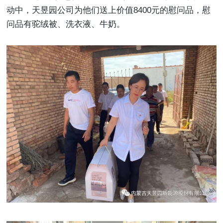
动中，天昱园公司为他们送上
价值8400元
的慰问品，慰
问品有驼绒被、洗衣液、牛奶。