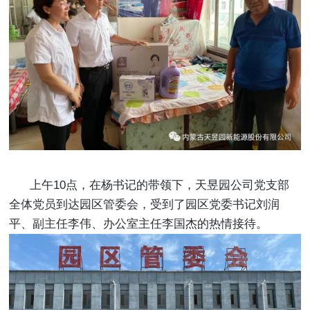
上午10点，在杨书记的带领下，天昱园公司党支部
全体党员到达园区管委会，受到了园区党委书记刘润
平、副主任李伟、办公室主任李国杰的热情接待。