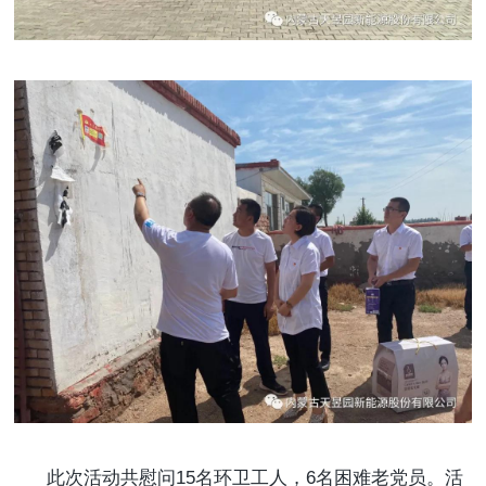
此次活动共慰问15名环卫工人，6名困难老党员。活